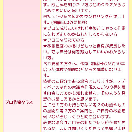
す。雰囲気を知りたい方は他のクラスからは
じめてもいいと思います。
最初に1~2時間位のカウンセリングを致しま
す。(開催日以外要相談)
★プロに成りたいけれど今後どうやって作家
になればよいのか右も左もわからない方
★プロになりたての方
★ある程度わかるけどもっと自身が成長した
い。では自分は何を努力していいかわからな
い方。
各ご要望の方々へ、作家 加藤日砂が約30年
培った体験や論理などからの講義になりま
す。
技術のご紹介もある場合はありますが、テデ
ィベアの制作の常識や作風のこだわり等を覆
す内容もあるかも知れません。そのような発
想のお話もあるかと思います。
プロ作家クラス
主にその方のお持ちでない考えのお話やもの
の展開や考え方のご案内と、ご自身のお話を
伺いながらじっくりと向き合います。
必要な場合はご自身の判断で何回位を参加さ
れるか、または聞いてくださっても構いませ