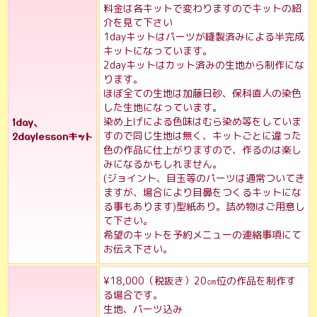
料金は各キットで変わりますのでキットの紹
介を見て下さい
1dayキットはパーツが縫製済みによる半完成
キットになっています。
2dayキットはカット済みの生地から制作にな
ります。
ほぼ全ての生地は加藤日砂、保科直人の染色
した生地になっています。
1day、
染め上げによる色味はむら染め等をしていま
2daylessonキット
すので同じ生地は無く、キットごとに違った
色の作品に仕上がりますので、作るのは楽し
みになるかもしれません。
(ジョイント、目玉等のパーツは通常ついてき
ますが、場合により目鼻をつくるキットにな
る事もあります)型紙あり。詰め物はご用意し
て下さい。
希望のキットを予約メニューの連絡事項にて
お伝え下さい。
¥18,000（税抜き）20㎝位の作品を制作す
る場合です。
生地、パーツ込み