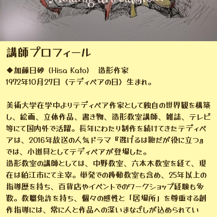
講師プロフィール
◆加藤日砂 (Hisa Kato) 造形作家
1972年10月27日〈テディベアの日〉生まれ。
美術大学在学中よりテディベア作家として独自の世界観を構築
し、絵画、立体作品、書き物、造形教室講師、雑誌、テレビ
等にて国内外で活躍。長年にわたり制作を続けてきたテディベ
アは、2016年放送の人気ドラマ『逃げるは恥だが役に立つ』
では、小道具としてテディベアが登場した。
造形教室の講師としては、中野教室、六本木教室を経て、現
在は狛江市にて主宰。単発での移動教室も含め、25年以上の
指導歴を持ち、百貨店やイベントでのワークショップ経験も多
数。教職免許を持ち、個々の感性と「居場所」を尊重する創
作指導には、常に人と作品への深いまなざしが込められてい