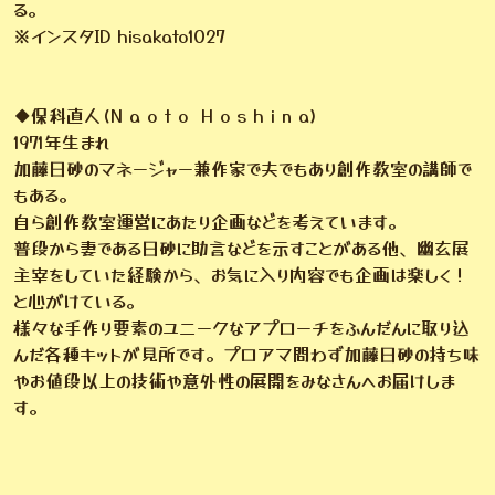
る。
※インスタID hisakato1027
◆保科直人(N a o t o H o s h i n a)
1971年生まれ
加藤日砂のマネージャー兼作家で夫でもあり創作教室の講師で
もある。
自ら創作教室運営にあたり企画などを考えています。
普段から妻である日砂に助言などを示すことがある他、幽玄展
主宰をしていた経験から、お気に入り内容でも企画は楽しく！
と心がけている。
様々な手作り要素のユニークなアプローチをふんだんに取り込
んだ各種キットが見所です。プロアマ問わず加藤日砂の持ち味
やお値段以上の技術や意外性の展開をみなさんへお届けしま
す。