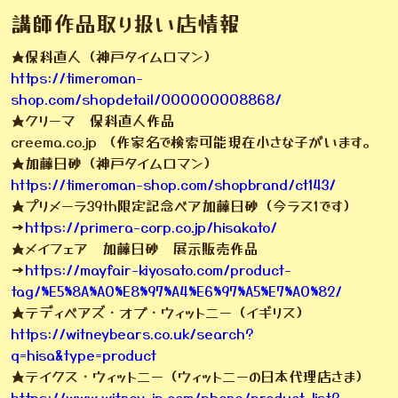
講師作品取り扱い店情報
★保科直人（神戸タイムロマン）
https://timeroman-
shop.com/shopdetail/000000008868/
★クリーマ 保科直人作品
creema.co.jp （作家名で検索可能現在小さな子がいます。
★加藤日砂（神戸タイムロマン）
https://timeroman-shop.com/shopbrand/ct143/
★プリメーラ39th限定記念ベア加藤日砂（今ラス1です）
→
https://primera-corp.co.jp/hisakato/
★メイフェア 加藤日砂 展示販売作品
→
https://mayfair-kiyosato.com/product-
tag/%E5%8A%A0%E8%97%A4%E6%97%A5%E7%A0%82/
★テディベアズ・オブ・ウィットニー（イギリス）
https://witneybears.co.uk/search?
q=hisa&type=product
★テイクス・ウィットニー（ウィットニーの日本代理店さま）
https://www.witney-jp.com/phone/product-list?